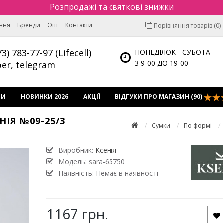
Розпродажі та святкові знижки
ення
Бренди
Опт
Контакти
Порівняння товарів (0)
73) 783-77-97 (Lifecell)
ПОНЕДІЛОК - СУБОТА
З 9-00 ДО 19-00
ber, telegram
РИ
НОВИНКИ 2026
АКЦІЇ
ВІДГУКИ ПРО МАГАЗИН (90)
ІЯ №09-25/3
Сумки
По формі
Виробник:
Ксенія
Модель:
sara-65750
Наявність: Немає в наявності
1167 грн.