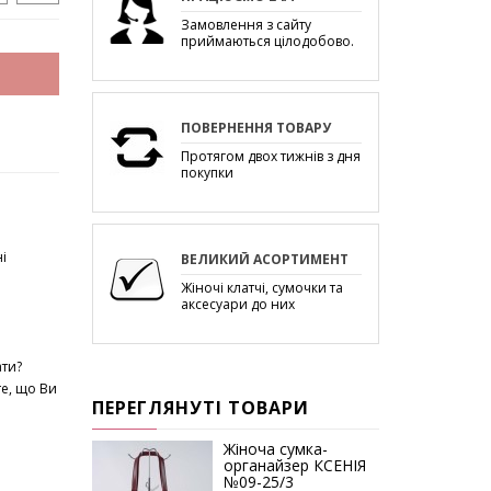
Замовлення з сайту
приймаються цілодобово.
ПОВЕРНЕННЯ ТОВАРУ
Протягом двох тижнів з дня
покупки
і
ВЕЛИКИЙ АСОРТИМЕНТ
Жіночі клатчі, сумочки та
аксесуари до них
ати?
е, що Ви
ПЕРЕГЛЯНУТІ ТОВАРИ
Жіноча сумка-
органайзер КСЕНІЯ
№09-25/3