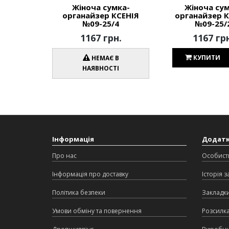
Жіноча сумка-
Жіноча сум
органайзер КСЕНІЯ
органайзер К
№09-25/4
№09-25/
1167 грн.
1167 гр
КУПИТИ
НЕМАЄ В
НАЯВНОСТІ
Інформація
Додат
Про нас
Особист
Інформація про доставку
Історія 
Політика безпеки
Закладк
Умови обміну та повернення
Розсилк