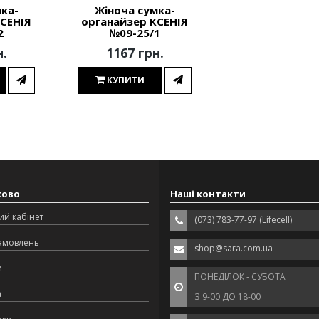
ка-
Жіноча сумка-
СЕНІЯ
органайзер КСЕНІЯ
2
№09-25/1
н.
1167 грн.
КУПИТИ
ково
Наші контакти
ий кабінет
(073) 783-77-97 (Lifecell)
замовлень
shop@sara.com.ua
и
ПОНЕДІЛОК - СУБОТА
а
З 9-00 ДО 18-00