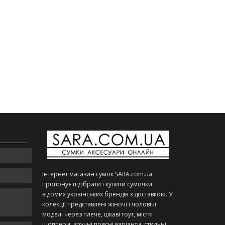
Інтернет магазин сумок SARA.com.ua
пропонує підібрати і купити сумочки
відомих українських брендів з доставкою. У
колекції представлені жіночі і чоловічі
моделі через плече, цікаві тоут, місткі
шоппери, зручні поясні варіанти, стильні