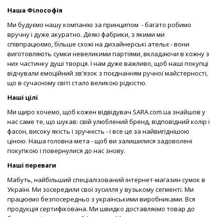
Наша Філософія
Ми будуємо нашу компанію за принципом - багато робимо
вручну і дуже акуратно. Деякі фабрики, з якими ми
співпрацюємо, більше схожі на дизайнерські ательє - вони
виготовляють сумки невеликими партіями, вкладаючи в кожну з
них частинку душі творця. І нам дуже важливо, щоб наші покупці
відчували емоційний зв'язок з поєднанням ручної майстерності,
що в сучасному світі стало великою рідкістю.
Наші цілі
Ми щиро хочемо, щоб кожен відвідувач SARA.com.ua знайшов у
нас саме те, що шукав: свій улюблений бренд, відповідний колір і
фасон, високу якість і зручність - і все це за найвигіднішою
ціною. Наша головна мета - щоб ви залишилися задоволені
покупкою і повернулися до нас знову.
Наші переваги
Мабуть, найбільший спеціалізований інтернет-магазин сумок в
Україні. Ми зосередили свої зусилля у вузькому сегменті. Ми
працюємо безпосередньо з українськими виробниками. Вся
продукція сертифікована. Ми швидко доставляємо товар до