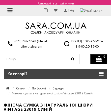
Розпродажі та святкові знижки
Вхід
(073) 783-77-97 (Lifecell)
ПОНЕДІЛОК - СУБОТА
viber, telegram
З 9-00 ДО 19-00
0
Категорії
Сумки
По формі
Середні
Жіноча сумка з натуральної шкіри Vintage 23019 Синій
ЖІНОЧА СУМКА З НАТУРАЛЬНОЇ ШКІРИ
VINTAGE 23019 СИНІЙ