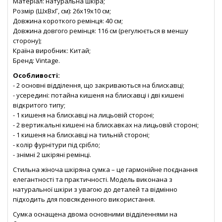
Матеріал: натуральна шкіра;
Розмір (ШхВхГ, см): 26х19х10 см;
Довжина короткого ремінця: 40 см;
Довжина довгого ремінця: 116 см (регулюється в меншу
сторону);
Країна виробник: Китай;
Бренд: Vintage.
Особливості:
- 2 основні відділення, що закриваються на блискавці;
- усередині: потайна кишеня на блискавці і дві кишені
відкритого типу;
- 1 кишеня на блискавці на лицьовій стороні;
- 2 вертикальні кишені на блискавках на лицьовій стороні;
- 1 кишеня на блискавці на тильній стороні;
- колір фурнітури під срібло;
- знімні 2 шкіряні ремінці.
Стильна жіноча шкіряна сумка – це гармонійне поєднання
елегантності та практичності. Модель виконана з
натуральної шкіри з увагою до деталей та відмінно
підходить для повсякденного використання.
Сумка оснащена двома основними відділеннями на