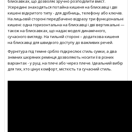
блискавках, що дозволяє зручно розподілити вміст.
Усередині знаходяться потайна кишеня на блискавці і дві
кишені відкритого типу - для дрібниць, телефону або ключів.
На лицьовій стороні передбачено відразу три функціональні
кишені: одна горизонтальна на блискавці і дві вертикальні —
також на блискавках, що надає моделі динамічного,
сучасного вигляду. На тильній стороні – додаткова кишеня
на блискавці для швидкого доступу до важливих речей.
Фурнітура під темне срібло підкреслює стиль сумки, а два
знімних шкіряних ремінця дозволяють носити її в різних
варіантах - у руці, на плечі або через плече. Ідеальний вибір
для тих, хто цінує комфорт, місткість та сучасний стиль.