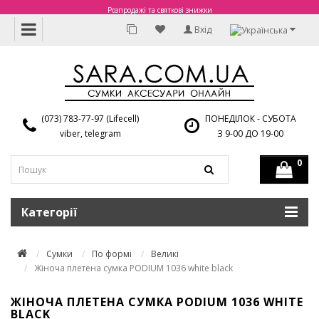
Розпродажі та святкові знижки
Вхід
(073) 783-77-97 (Lifecell)
ПОНЕДІЛОК - СУБОТА
viber, telegram
З 9-00 ДО 19-00
0
Категорії
Сумки
По формі
Великі
Жіноча плетена сумка PODIUM 1036 white black
ЖІНОЧА ПЛЕТЕНА СУМКА PODIUM 1036 WHITE
BLACK