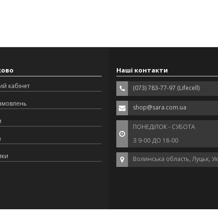
ково
Наші контакти
ий кабінет
(073) 783-77-97 (Lifecell)
замовлень
shop@sara.com.ua
и
ПОНЕДІЛОК - СУБОТА
а
З 9-00 ДО 18-00
ики
Волинська область, Луцьк, У