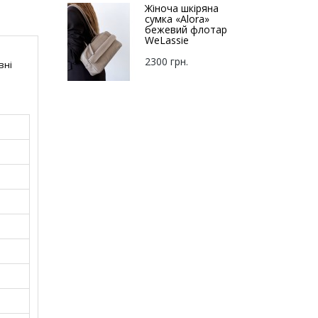
Жіноча шкіряна
сумка «Alora»
бежевий флотар
WeLassie
2300 грн.
вні