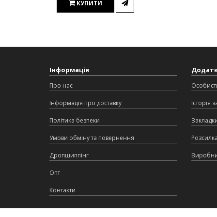
КУПИТИ
Інформація
Додат
Про нас
Особист
Інформація про доставку
Історія 
Політика безпеки
Закладк
Умови обміну та повернення
Розсилк
Дропшиппінг
Виробн
Опт
Контакти