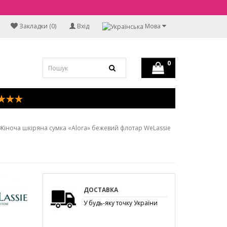
Закладки (0)
Вхід
Мова
0
Жіноча шкіряна сумка «Alora» бежевий флотар WeLassie
ДОСТАВКА
У будь-яку точку України