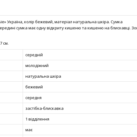
ie» Україна, колір бежевий, матеріал натуральна шкіра. Сумка
середині сумка має одну відкриту кишеню та кишеню на блискавці. Зо
7 см.
середній
молодіжний
натуральна шкіра
бежевий
середня
застібка-блискавка
1 відділення
має