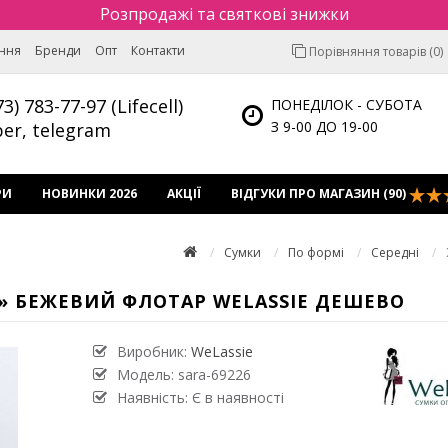
Розпродажі та святкові знижки
ення
Бренди
Опт
Контакти
Порівняння товарів (0)
73) 783-77-97 (Lifecell)
ПОНЕДІЛОК - СУБОТА
З 9-00 ДО 19-00
ber, telegram
РИ
НОВИНКИ 2026
АКЦІЇ
ВІДГУКИ ПРО МАГАЗИН (90)
Сумки
По формі
Середні
» БЕЖЕВИЙ ФЛОТАР WELASSIE ДЕШЕВО
Виробник:
WeLassie
Модель:
sara-69226
Наявність: Є в наявності