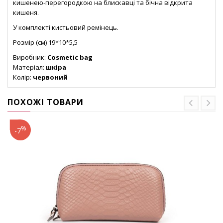
кишенею-перегородкою на блискавці та бічна відкрита
кишеня.
У комплекті кистьовий ремінець.
Розмір (см) 19*10*5,5
Виробник:
Cosmetic bag
Матеріал:
шкіра
Колір:
червоний
ПОХОЖІ ТОВАРИ
%
-7