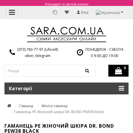
Розпродажі та святкові знижки
Вхід
(073) 783-77-97 (Lifecell)
ПОНЕДІЛОК - СУБОТА
viber, telegram
З 9-00 ДО 19-00
0
Категорії
Гаманці
Жіночі гаманці
Гаманець PE Жіночий шкіра DR. BOND PEW38 black
ГАМАНЕЦЬ PE ЖІНОЧИЙ ШКІРА DR. BOND
PEW38 BLACK