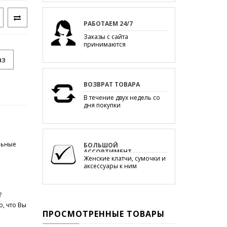
РАБОТАЕМ 24/7
Заказы с сайта
принимаются
круглосуточно.
аз
ВОЗВРАТ ТОВАРА
В течение двух недель со
дня покупки
льные
БОЛЬШОЙ
АССОРТИМЕНТ
Женские клатчи, сумочки и
аксессуары к ним
?
, что Вы
ПРОСМОТРЕННЫЕ ТОВАРЫ