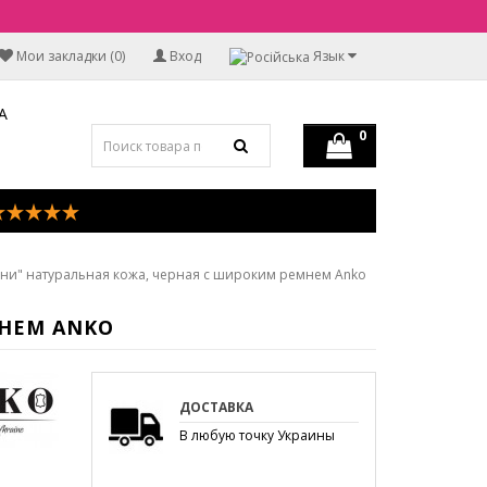
Мои закладки (0)
Вход
Язык
А
0
ни" натуральная кожа, черная с широким ремнем Anko
МНЕМ ANKO
ДОСТАВКА
В любую точку Украины