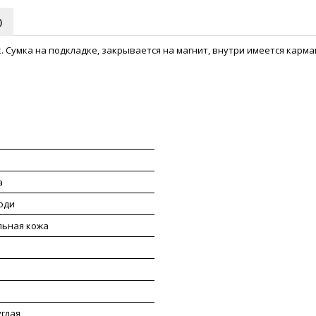
)
 Сумка на подкладке, закрывается на магнит, внутри имеется карма
20*18*8
а
оди
льная кожа
глая