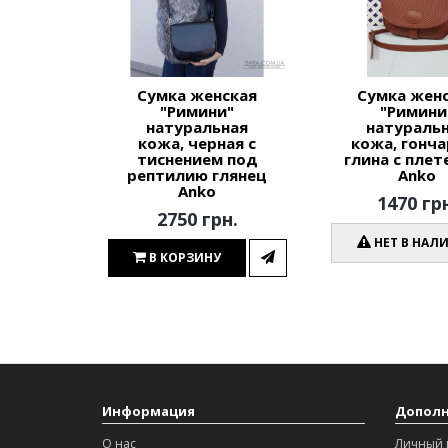
Сумка женская
Сумка жен
"Римини"
"Римини
натуральная
натураль
кожа, черная с
кожа, гонча
тиснением под
глина с плет
рептилию глянец
Anko
Anko
1470 гр
2750 грн.
НЕТ В НАЛ
В КОРЗИНУ
Информация
Допол
О нас
Личный 