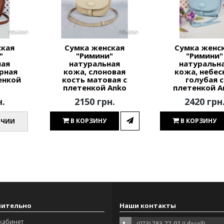
ская
Сумка женская
Сумка женс
"
"Римини"
"Римини"
ная
натуральная
натуральн
рная
кожа, слоновая
кожа, небес
енкой
кость матовая с
голубая с
плетенкой Anko
плетенкой A
н.
2150 грн.
2420 грн
В КОРЗИНУ
В КОРЗИНУ
ИЧИИ
нительно
Наши контакты
кабинет
(073) 783-77-97 (Lifecell)