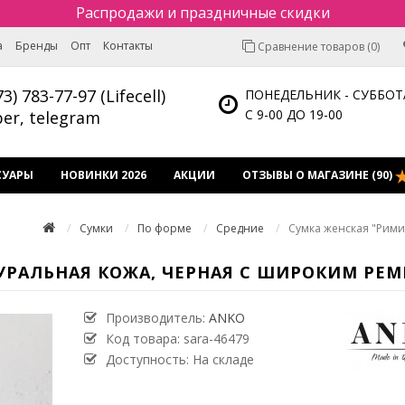
Распродажи и праздничные скидки
а
Бренды
Опт
Контакты
Сравнение товаров (0)
73) 783-77-97 (Lifecell)
ПОНЕДЕЛЬНИК - СУББОТ
С 9-00 ДО 19-00
ber, telegram
СУАРЫ
НОВИНКИ 2026
АКЦИИ
ОТЗЫВЫ О МАГАЗИНЕ (90)
Сумки
По форме
Средние
Сумка женская "Рими
УРАЛЬНАЯ КОЖА, ЧЕРНАЯ С ШИРОКИМ РЕ
Производитель:
ANKO
Код товара:
sara-46479
Доступность: На складе