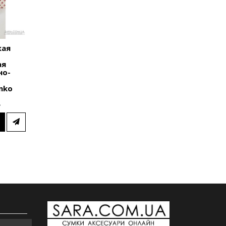
кая
Сумка женская
Сумка женск
"Римини" на
"Римини"
ая
замке,
натуральна
но-
натуральная
кожа, красн
кожа, розовая
плетенка An
nko
матовая с
2420 грн.
плетенкой Anko
.
2480 грн.
В КОРЗИНУ
В КОРЗИНУ