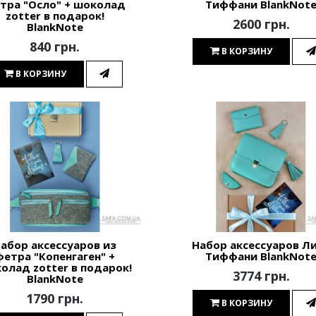
тра "Осло" + шоколад
Тиффани BlankNot
zotter в подарок!
2600 грн.
BlankNote
840 грн.
В КОРЗИНУ
В КОРЗИНУ
абор аксессуаров из
Набор аксессуаров Л
фетра "Копенгаген" +
Тиффани BlankNot
олад zotter в подарок!
3774 грн.
BlankNote
1790 грн.
В КОРЗИНУ