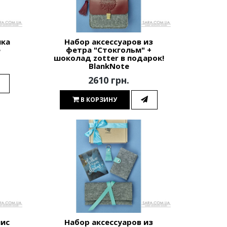
ика
Набор аксессуаров из
e
фетра "Стокгольм" +
шоколад zotter в подарок!
BlankNote
2610 грн.
В КОРЗИНУ
лис
Набор аксессуаров из