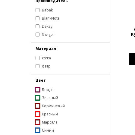
Производитель
Babak
BlankNote
Dekey
К
Shvigel
Материал
кожа
фетр
Цвет
Бордо
Зеленый
Коричневый
Красный
Марсала
Синий