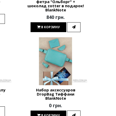
e
фетра "Ольборг" +
шоколад zotter в подарок!
BlankNote
840 грн.
В КОРЗИНУ
илу
Набор аксессуаров
e
DropBag Тиффани
BlankNote
0 грн.
В КОРЗИНУ