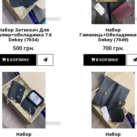
Набор Затискач Для
Набор
упюр+обкладинка 7.0
Гаманець+Обкладинки 
Dekey (7034)
Dekey (7049)
500 грн.
700 грн.
В КОРЗИНУ
В КОРЗИНУ
Набор
Набор