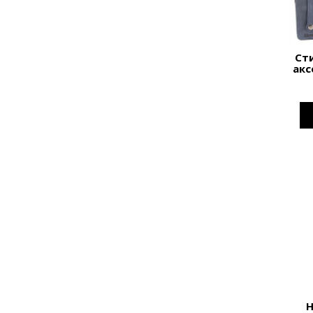
Ст
акс
Н