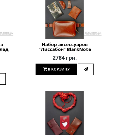
из
Набор аксессуаров
олад
"Лиссабон" BlankNote
2784 грн.
В КОРЗИНУ