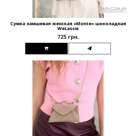
Сумка замшевая женская «Monte» шоколадная
WeLassie
725 грн.