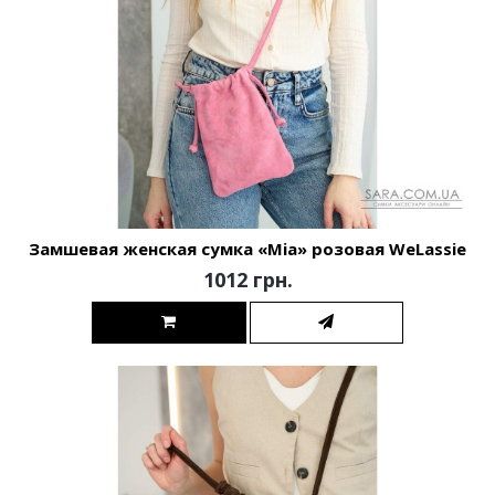
Замшевая женская сумка «Mia» розовая WeLassie
1012 грн.