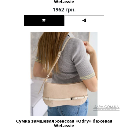
WeLassie
1962 грн.
Сумка замшевая женская «Odry» бежевая
WeLassie