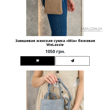
Замшевая женская сумка «Mia» бежевая
WeLassie
1050 грн.