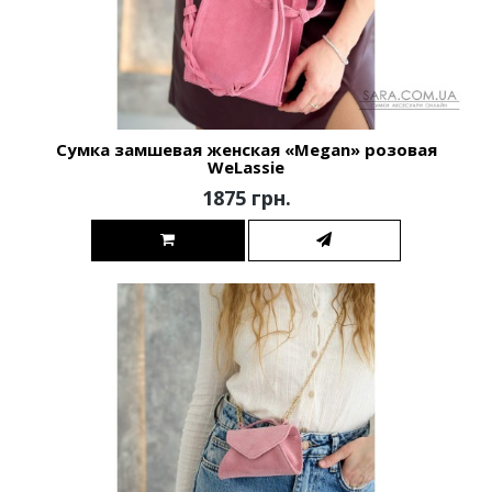
Сумка замшевая женская «Megan» розовая
WeLassie
1875 грн.