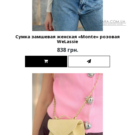
Сумка замшевая женская «Monte» розовая
WeLassie
838 грн.