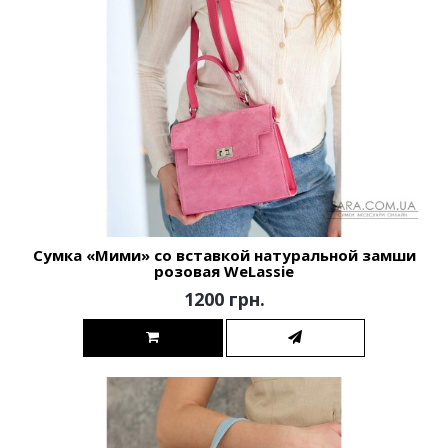
Сумка «Мими» со вставкой натуральной замши
розовая WeLassie
1200 грн.