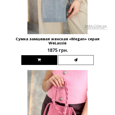
Сумка замшевая женская «Megan» серая
WeLassie
1875 грн.