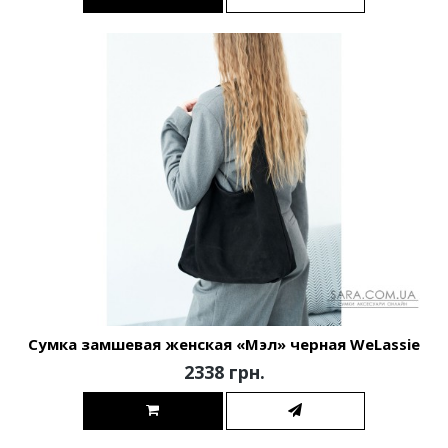
Сумка замшевая женская «Мэл» черная WeLassie
2338 грн.