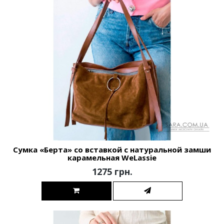
Сумка «Берта» со вставкой с натуральной замши
карамельная WeLassie
1275 грн.