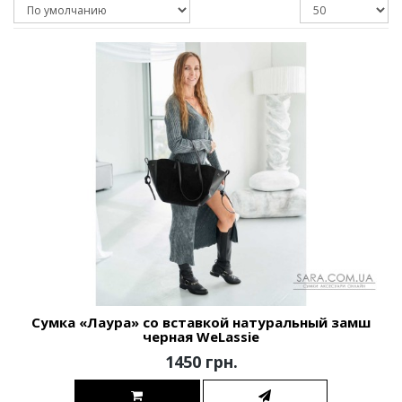
Сумка «Лаура» со вставкой натуральный замш
черная WeLassie
1450 грн.