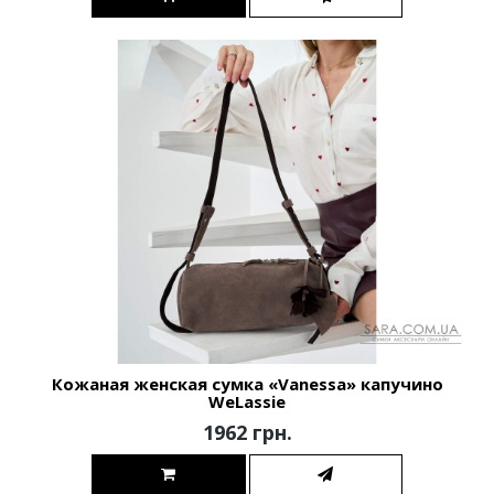
Кожаная женская сумка «Vanessa» капучино
WeLassie
1962 грн.