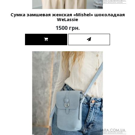
Сумка замшевая женская «Mishel» шоколадная
WeLassie
1500 грн.