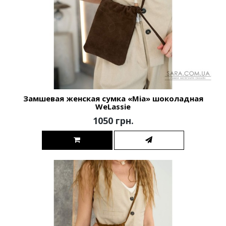
Замшевая женская сумка «Mia» шоколадная
WeLassie
1050 грн.