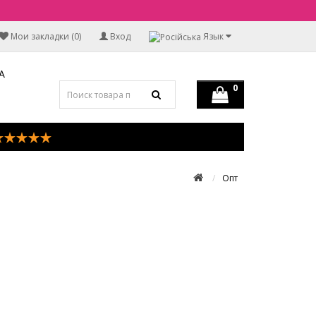
Мои закладки (0)
Вход
Язык
А
0
Опт