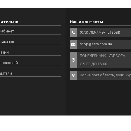
нительно
Наши контакты
кабинет
(073) 783-77-97 (Lifecell)
заказов
shop@sara.com.ua
ладки
ПОНЕДЕЛЬНИК - СУББОТА
а новостей
С 9-00 ДО 18-00
дители
Волынская область, Луцк, Ук