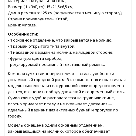
Материал: натуральная кожа;
Размер (ШхВхГ, см): 15х21,5х6,5 см;
Длина ремешка: 125 см (регулируется в меньшую сторону);
Страна производитель: Китай;
Бренд: Vintage.
Особенности:
- 1 основное отделение, что закрывается на молнию;
- 1 карман открытого типа внутри;
- 1 накладной карман на молнии, на лицевой стороне;
- фурнитура цвета серебра;
- регулируемый несъемный текстильный ремень.
Кожаная сумка-слинг через плечо — стиль, удобство и
динамичный городской ритм. Эта компактная и практичная
модель выполнена из натуральной кожи и предназначена
для тех, кто ценит свободу движений и современный стиль.
Сумка-слинг удобно располагается на груди или спине,
плотно прилегает к телу и не сковывает движения —
идеальный вариант для активных будней и прогулок по
городу.
Модель оснащена одним основным отделением,
закрывающимся на молнию, которое обеспечивает