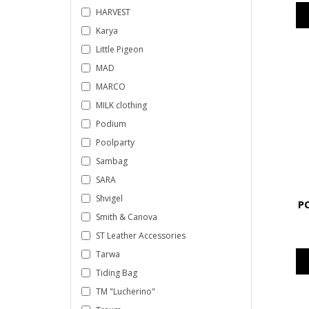
HARVEST
Karya
Little Pigeon
MAD
MARCO
MILK clothing
Podium
Poolparty
Sambag
SARA
Shvigel
P
Smith & Canova
ST Leather Accessories
Tarwa
Tiding Bag
TM "Lucherino"