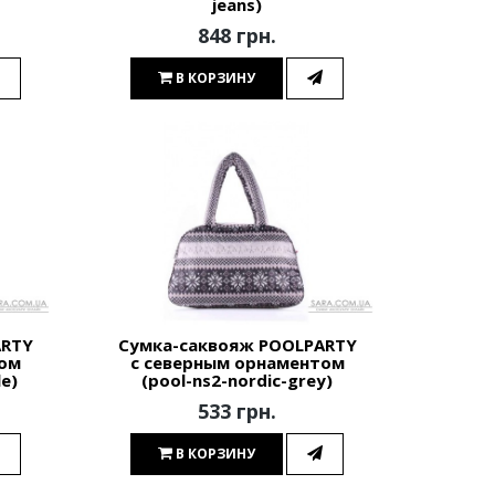
jeans)
848 грн.
В КОРЗИНУ
ARTY
Сумка-саквояж POOLPARTY
том
с северным орнаментом
le)
(pool-ns2-nordic-grey)
533 грн.
В КОРЗИНУ