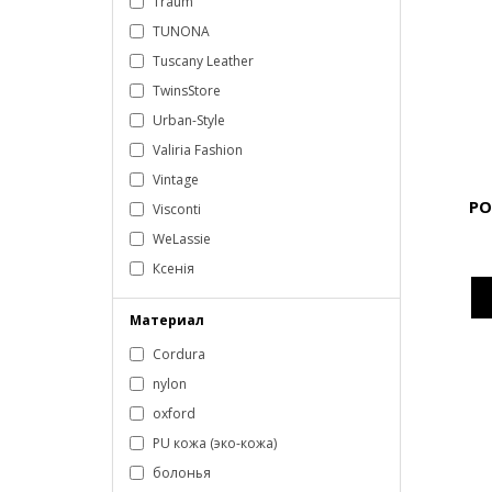
Traum
TUNONA
Tuscany Leather
TwinsStore
Urban-Style
Valiria Fashion
Vintage
PO
Visconti
WeLassie
Ксенія
Материал
Cordura
nylon
oxford
PU кожа (эко-кожа)
болонья