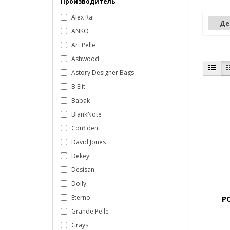
Производитель
Alex Rai
Де
ANKO
Art Pelle
Ashwood
Astory Designer Bags
B.Elit
Babak
BlankNote
Confident
David Jones
Dekey
Desisan
Dolly
Eterno
P
Grande Pelle
Grays