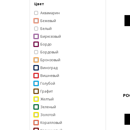
Цвет
Аквамарин
Бежевый
Белый
Бирюзовый
Бордо
Бордовый
Бронзовый
Виноград
Вишневый
Голубой
Графит
PO
Желтый
Зеленый
Золотой
Коралловый