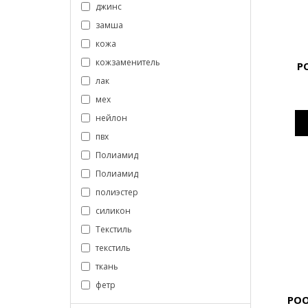
джинс
замша
кожа
кожзаменитель
P
лак
мех
нейлон
пвх
Полиамид
Полиамид
полиэстер
силикон
Текстиль
текстиль
ткань
фетр
POO