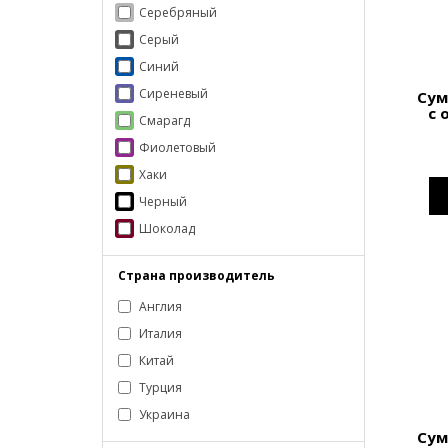
Серебряный
Серый
Синий
Сиреневый
Сум
с 
Смарагд
Фиолетовый
Хаки
Черный
Шоколад
Страна производитель
Англия
Италия
Китай
Турция
Украина
Сум