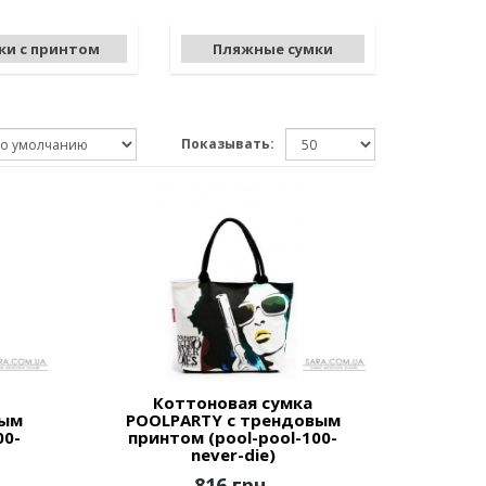
ки с принтом
Пляжные сумки
Показывать:
Коттоновая сумка
вым
POOLPARTY с трендовым
00-
принтом (pool-pool-100-
never-die)
816 грн.