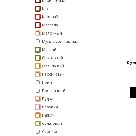
Коричневый
Кофе
Красный
Марсала
Молочный
Мультицвет Темный
Мятный
Оливковый
Сум
Оранжевый
Персиковый
Принт
Прозрачный
Пудра
Розовый
Рыжий
Салатовый
Серебро