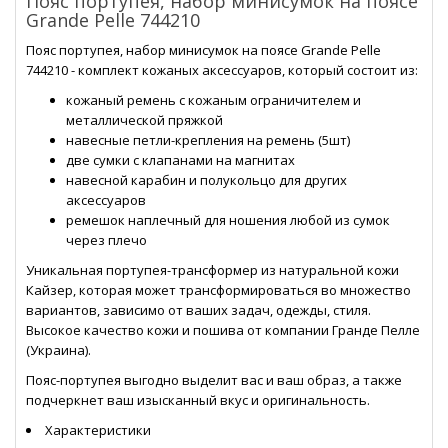
Пояс портупея, набор минисумок на поясе
Grande Pelle 744210
Пояс портупея, набор минисумок на поясе Grande Pelle
744210 - комплект кожаных аксессуаров, который состоит из:
кожаный ремень с кожаным ограничителем и
металлической пряжкой
навесные петли-крепления на ремень (5шт)
две сумки с клапанами на магнитах
навесной карабин и полукольцо для других
аксессуаров
ремешок наплечный для ношения любой из сумок
через плечо
Уникальная портупея-трансформер из натуральной кожи
Кайзер, которая может трансформироваться во множество
вариантов, зависимо от ваших задач, одежды, стиля.
Высокое качество кожи и пошива от компании Гранде Пелле
(Украина).
Пояс-портупея выгодно выделит вас и ваш образ, а также
подчеркнет ваш изысканный вкус и оригинальность.
Характеристики