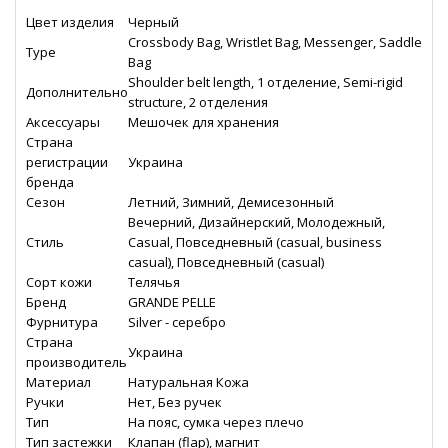
Цвет изделия
Черный
Crossbody Bag, Wristlet Bag, Messenger, Saddle
Type
Bag
Shoulder belt length, 1 отделение, Semi-rigid
Дополнительно
structure, 2 отделения
Аксессуары
Мешочек для хранения
Страна
регистрации
Украина
бренда
Сезон
Летний, Зимний, Демисезонный
Вечерний, Дизайнерский, Молодежный,
Стиль
Casual, Повседневный (casual, business
casual), Повседневный (casual)
Сорт кожи
Телячья
Бренд
GRANDE PELLE
Фурнитура
Silver - серебро
Страна
Украина
производитель
Материал
Натуральная Кожа
Ручки
Нет, Без ручек
Тип
На пояс, сумка через плечо
Тип застежки
Клапан (flap), магнит