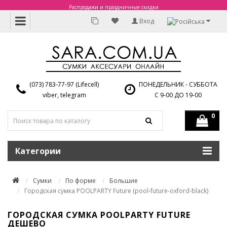
Распродажи и праздничные скидки
Вход
(073) 783-77-97 (Lifecell)
ПОНЕДЕЛЬНИК - СУББОТА
viber, telegram
С 9-00 ДО 19-00
0
Категории
Сумки
По форме
Большие
Городская сумка POOLPARTY Future (pool-future-oxford-black)
ГОРОДСКАЯ СУМКА POOLPARTY FUTURE
ДЕШЕВО